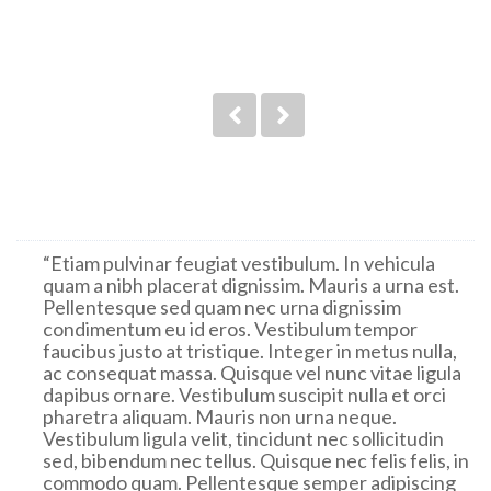
Pellentesque ut sapien commodo sapien porta
cursus. Maecenas id urna eget urna pulvinar
pulvinar non eget velit. “
Edgar Poe
- Creativo Team
“Etiam pulvinar feugiat vestibulum. In vehicula
quam a nibh placerat dignissim. Mauris a urna est.
Pellentesque sed quam nec urna dignissim
condimentum eu id eros. Vestibulum tempor
faucibus justo at tristique. Integer in metus nulla,
ac consequat massa. Quisque vel nunc vitae ligula
dapibus ornare. Vestibulum suscipit nulla et orci
pharetra aliquam. Mauris non urna neque.
Vestibulum ligula velit, tincidunt nec sollicitudin
sed, bibendum nec tellus. Quisque nec felis felis, in
commodo quam. Pellentesque semper adipiscing