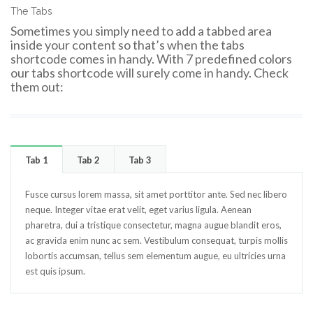
The Tabs
Sometimes you simply need to add a tabbed area
inside your content so that’s when the tabs
shortcode comes in handy. With 7 predefined colors
our tabs shortcode will surely come in handy. Check
them out:
Tab 1
Tab 2
Tab 3
Fusce cursus lorem massa, sit amet porttitor ante. Sed nec libero
neque. Integer vitae erat velit, eget varius ligula. Aenean
pharetra, dui a tristique consectetur, magna augue blandit eros,
ac gravida enim nunc ac sem. Vestibulum consequat, turpis mollis
lobortis accumsan, tellus sem elementum augue, eu ultricies urna
est quis ipsum.