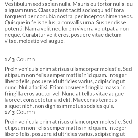
Vestibulum sed sapien nulla. Mauris eu tortor nulla, eu
aliquam nunc. Class aptent taciti sociosqu ad litora
torquent per conubia nostra, per inceptos himenaeos.
Quisque in felis tellus, a convallis urna. Suspendisse
potenti. Nam a velit nec lorem viverra volutpat a non
neque. Curabitur velit eros, posuere vitae dictum
vitae, molestie vel augue.
1/3
Coumn
Proin vehicula enim at risus ullamcorper molestie. Sed
et ipsum non felis semper mattis in id quam. Integer
libero felis, posuere id ultricies varius, adipiscing ut
nunc. Nulla facilisi. Etiam posuere fringilla massa, in
fringilla eros auctor vel. Nunc at tellus vitae augue
laoreet consectetur a id elit. Maecenas tempus
aliquet nibh, non dignissim metus sodales quis.
1/3
Coumn
Proin vehicula enim at risus ullamcorper molestie. Sed
et ipsum non felis semper mattis in id quam. Integer
libero felis, posuere id ultricies varius, adipiscing ut