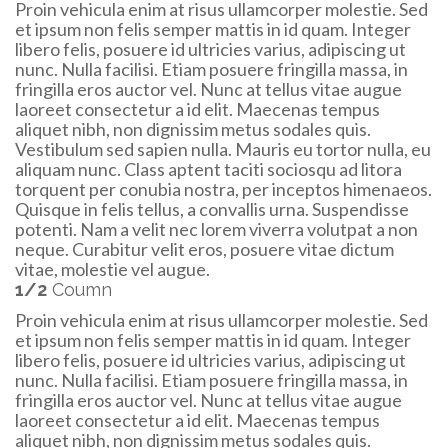
Proin vehicula enim at risus ullamcorper molestie. Sed
et ipsum non felis semper mattis in id quam. Integer
libero felis, posuere id ultricies varius, adipiscing ut
nunc. Nulla facilisi. Etiam posuere fringilla massa, in
fringilla eros auctor vel. Nunc at tellus vitae augue
laoreet consectetur a id elit. Maecenas tempus
aliquet nibh, non dignissim metus sodales quis.
Vestibulum sed sapien nulla. Mauris eu tortor nulla, eu
aliquam nunc. Class aptent taciti sociosqu ad litora
torquent per conubia nostra, per inceptos himenaeos.
Quisque in felis tellus, a convallis urna. Suspendisse
potenti. Nam a velit nec lorem viverra volutpat a non
neque. Curabitur velit eros, posuere vitae dictum
vitae, molestie vel augue.
1/2
Coumn
Proin vehicula enim at risus ullamcorper molestie. Sed
et ipsum non felis semper mattis in id quam. Integer
libero felis, posuere id ultricies varius, adipiscing ut
nunc. Nulla facilisi. Etiam posuere fringilla massa, in
fringilla eros auctor vel. Nunc at tellus vitae augue
laoreet consectetur a id elit. Maecenas tempus
aliquet nibh, non dignissim metus sodales quis.