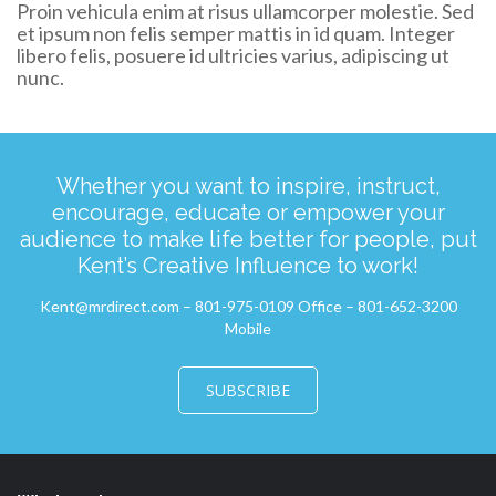
Proin vehicula enim at risus ullamcorper molestie. Sed
et ipsum non felis semper mattis in id quam. Integer
libero felis, posuere id ultricies varius, adipiscing ut
nunc.
Whether you want to inspire, instruct,
encourage, educate or empower your
audience to make life better for people, put
Kent’s Creative Influence to work!
Kent@mrdirect.com – 801-975-0109 Office – 801-652-3200
Mobile
SUBSCRIBE