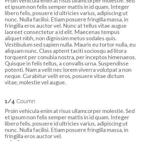
Proin vehicula enim at risus ullamcorper molestie. Sed
et ipsum non felis semper mattis in id quam. Integer
libero felis, posuere id ultricies varius, adipiscing ut
nunc. Nulla facilisi. Etiam posuere fringilla massa, in
fringilla eros auctor vel. Nunc at tellus vitae augue
laoreet consectetur a id elit. Maecenas tempus
aliquet nibh, non dignissim metus sodales quis.
Vestibulum sed sapien nulla. Mauris eu tortor nulla, eu
aliquam nunc. Class aptent taciti sociosqu ad litora
torquent per conubia nostra, per inceptos himenaeos.
Quisque in felis tellus, a convallis urna. Suspendisse
potenti. Nam a velit nec lorem viverra volutpat a non
neque. Curabitur velit eros, posuere vitae dictum
vitae, molestie vel augue.
1/4
Coumn
Proin vehicula enim at risus ullamcorper molestie. Sed
et ipsum non felis semper mattis in id quam. Integer
libero felis, posuere id ultricies varius, adipiscing ut
nunc. Nulla facilisi. Etiam posuere fringilla massa, in
fringilla eros auctor vel.