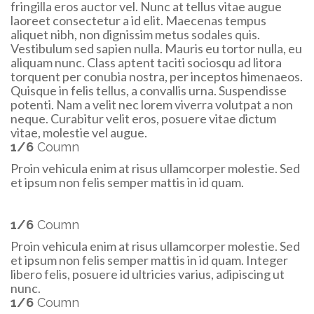
fringilla eros auctor vel. Nunc at tellus vitae augue
laoreet consectetur a id elit. Maecenas tempus
aliquet nibh, non dignissim metus sodales quis.
Vestibulum sed sapien nulla. Mauris eu tortor nulla, eu
aliquam nunc. Class aptent taciti sociosqu ad litora
torquent per conubia nostra, per inceptos himenaeos.
Quisque in felis tellus, a convallis urna. Suspendisse
potenti. Nam a velit nec lorem viverra volutpat a non
neque. Curabitur velit eros, posuere vitae dictum
vitae, molestie vel augue.
1/6
Coumn
Proin vehicula enim at risus ullamcorper molestie. Sed
et ipsum non felis semper mattis in id quam.
1/6
Coumn
Proin vehicula enim at risus ullamcorper molestie. Sed
et ipsum non felis semper mattis in id quam. Integer
libero felis, posuere id ultricies varius, adipiscing ut
nunc.
1/6
Coumn